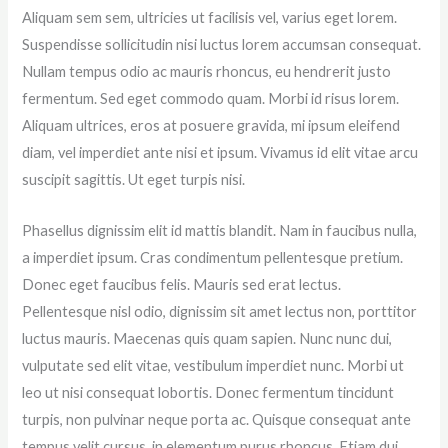
Aliquam sem sem, ultricies ut facilisis vel, varius eget lorem.
Suspendisse sollicitudin nisi luctus lorem accumsan consequat.
Nullam tempus odio ac mauris rhoncus, eu hendrerit justo
fermentum. Sed eget commodo quam. Morbi id risus lorem.
Aliquam ultrices, eros at posuere gravida, mi ipsum eleifend
diam, vel imperdiet ante nisi et ipsum. Vivamus id elit vitae arcu
suscipit sagittis. Ut eget turpis nisi.
Phasellus dignissim elit id mattis blandit. Nam in faucibus nulla,
a imperdiet ipsum. Cras condimentum pellentesque pretium.
Donec eget faucibus felis. Mauris sed erat lectus.
Pellentesque nisl odio, dignissim sit amet lectus non, porttitor
luctus mauris. Maecenas quis quam sapien. Nunc nunc dui,
vulputate sed elit vitae, vestibulum imperdiet nunc. Morbi ut
leo ut nisi consequat lobortis. Donec fermentum tincidunt
turpis, non pulvinar neque porta ac. Quisque consequat ante
tempus velit cursus, in elementum purus rhoncus. Etiam dui