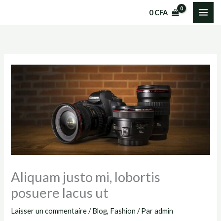
Aller
0
CFA
au
contenu
Aliquam justo mi, lobortis
posuere lacus ut
Laisser un commentaire
/
Blog
,
Fashion
/ Par
admin