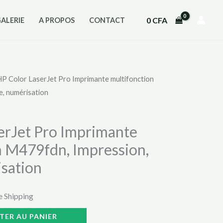
0
CFA
GALERIE
A PROPOS
CONTACT
HP Color LaserJet Pro Imprimante multifonction
e, numérisation
erJet Pro Imprimante
n M479fdn, Impression,
isation
e Shipping
TER AU PANIER