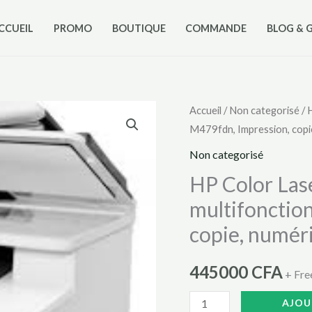
CCUEIL
PROMO
BOUTIQUE
COMMANDE
BLOG & 
quantité
Accueil
/
Non categorisé
/ 
M479fdn, Impression, copi
de
HP
Non categorisé
Color
HP Color Las
LaserJet
multifonctio
Pro
copie, numér
Imprimante
multifonction
445000
CFA
M479fdn,
+ Fre
Impression,
AJOU