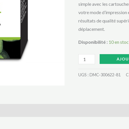
TRES
simple avec les cartouches
MOINS
votre mode d’impression e
CHERE
résultats de qualité supé
AU
déplacement.
CAMEROUN
Disponibilité :
10 en sto
AJOU
UGS :
DMC-300622-81
C