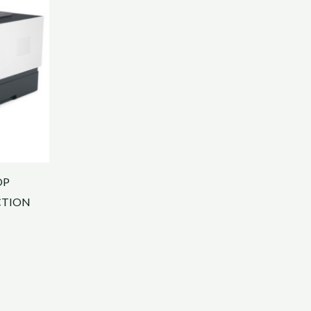
OP
CTION