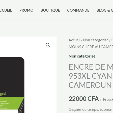
CCUEIL
PROMO
BOUTIQUE
COMMANDE
BLOG & 
quantité
Accueil
/
Non categorisé
/ 
MOINS CHERE AU CAME
de
ENCRE
Non categorisé
DE
ENCRE DE 
MARQUE
953XL CYAN
HP
CAMEROUN
DE
MODELE
22000
CFA
953XL
+ Free 
CYAN
Gagner du temps, économise