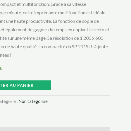
 compact et multifonction. Grâce à sa vitesse
par minute, cette imprimante multifonction est idéale
nt une haute productivité. La fonction de copie de
met également de gagner du temps en copiant le recto et
ntité sur une même page. Sa résolution de 1 200 x 600
on de haute qualité. La compacité du SP 211SU s’ajoute
nées !
ck
TER AU PANIER
atégorie :
Non categorisé