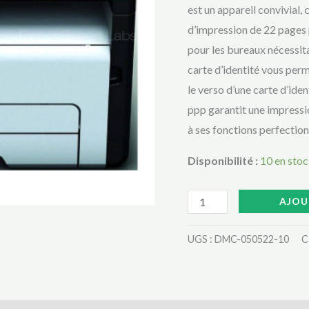
SU
est un appareil convivial,
PAS
d’impression de 22 pages 
CHERE
pour les bureaux nécessita
AU
carte d’identité vous per
CAMEROUN
le verso d’une carte d’ide
ppp garantit une impressi
à ses fonctions perfection
Disponibilité :
10 en sto
AJOU
UGS :
DMC-050522-10
C