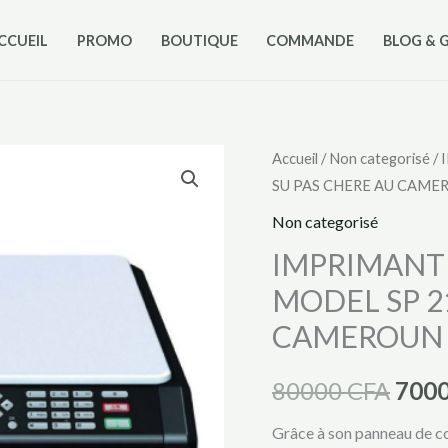
CCUEIL
PROMO
BOUTIQUE
COMMANDE
BLOG & 
quantité
Accueil
/
Non categorisé
/ 
Le
SU PAS CHERE AU CAME
de
prix
IMPRIMANTE
Non categorisé
DE
initia
IMPRIMANT
MARQUE
MODEL SP 2
était 
RICOH
CAMEROUN
DE
8000
MODEL
80000
CFA
700
SP
211
Grâce à son panneau de co