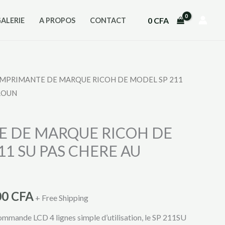
0
CFA
GALERIE
A PROPOS
CONTACT
IMPRIMANTE DE MARQUE RICOH DE MODEL SP 211
Le
ROUN
prix
l
actuel
E DE MARQUE RICOH DE
11 SU PAS CHERE AU
:
est :
0 CFA.
70000 CFA.
00
CFA
+ Free Shipping
mmande LCD 4 lignes simple d’utilisation, le SP 211SU