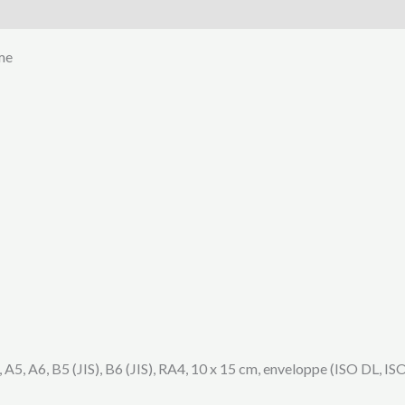
me
 A5, A6, B5 (JIS), B6 (JIS), RA4, 10 x 15 cm, enveloppe (ISO DL, I