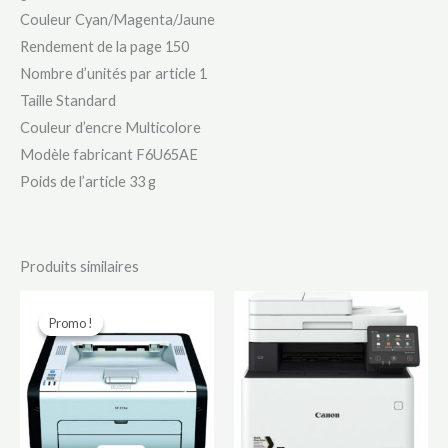
Couleur ‎Cyan/Magenta/Jaune
Rendement de la page 150
Nombre d’unités par article ‎1
Taille ‎Standard
Couleur d’encre ‎Multicolore
Modèle fabricant ‎F6U65AE
Poids de l’article ‎33 g
Produits similaires
Le
Le
prix
prix
Promo !
Promo !
initial
actuel
était :
est :
85000 CFA.
70000 CFA.