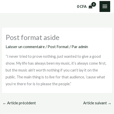
Aller
0
CFA
au
contenu
Post format aside
Laisser un commentaire
/
Post Format
/ Par
admin
“I never tried to prove nothing, just wanted to give a good
show. My life has always been my music, it’s always come first,
but the music ain’t worth nothing if you can’t lay it on the
public. The main thing is to live for that audience, ’cause what
you’re there for is to please the people.”
←
Article précédent
Article suivant
→