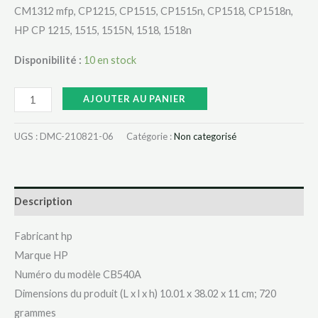
CM1312 mfp, CP1215, CP1515, CP1515n, CP1518, CP1518n,
HP CP 1215, 1515, 1515N, 1518, 1518n
Disponibilité :
10 en stock
AJOUTER AU PANIER
UGS :
DMC-210821-06
Catégorie :
Non categorisé
Description
Fabricant ‎hp
Marque ‎HP
Numéro du modèle ‎CB540A
Dimensions du produit (L x l x h) ‎10.01 x 38.02 x 11 cm; 720
grammes