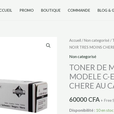
CCUEIL
PROMO
BOUTIQUE
COMMANDE
BLOG & 
quantité
Accueil
/
Non categorisé
/ 
NOIR TRES MOINS CHE
de
TONER
Non categorisé
DE
TONER DE 
MARQUE
MODELE C-E
CANON
CHERE AU 
DE
MODELE
60000
CFA
C-
+ Free 
EXV
Disponibilité :
10 en sto