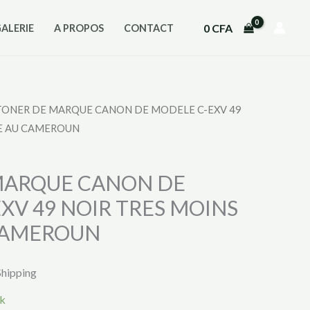
0
CFA
GALERIE
A PROPOS
CONTACT
TONER DE MARQUE CANON DE MODELE C-EXV 49
RE AU CAMEROUN
MARQUE CANON DE
XV 49 NOIR TRES MOINS
CAMEROUN
Shipping
ck