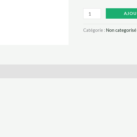
49
NOIR
AJOU
TRES
MOINS
Catégorie :
Non categorisé
CHERE
AU
CAMEROUN