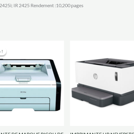
 2425i; IR 2425 Rendement :10,200 pages
Le
Le
prix
prix
 !
 !
initial
actuel
était :
est :
85000 CFA.
70000 CFA.