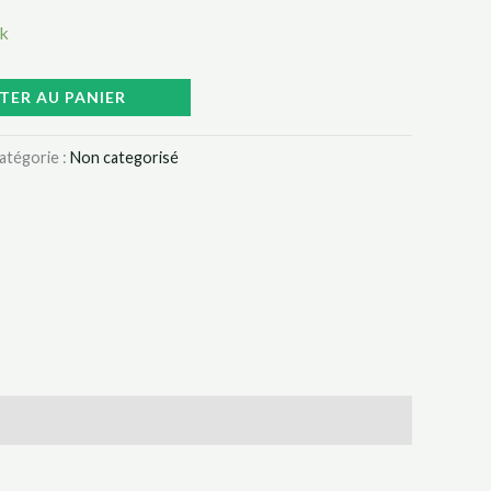
ck
TER AU PANIER
atégorie :
Non categorisé