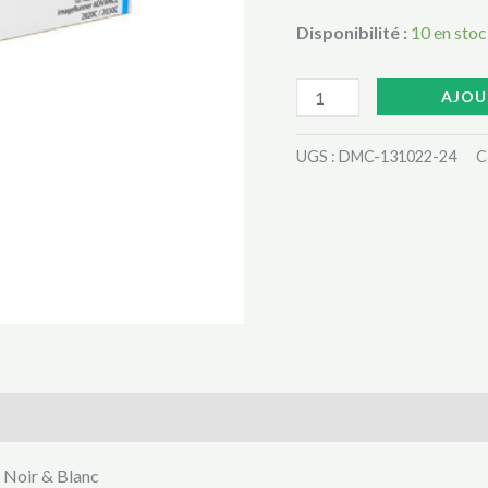
34
Disponibilité :
10 en sto
CYAN
TRES
MOINS
AJOU
CHERE
UGS :
DMC-131022-24
C
AU
CAMEROUN
 Noir & Blanc