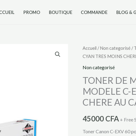
CCUEIL
PROMO
BOUTIQUE
COMMANDE
BLOG & 
quantité
Accueil
/
Non categorisé
/ 
CYAN TRES MOINS CHE
de
TONER
Non categorisé
DE
TONER DE 
MARQUE
MODELE C-E
CANON
CHERE AU 
DE
MODELE
45000
CFA
C-
+ Free 
EXV
Toner Canon C-EXV 60 po