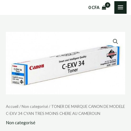
Aller
0
CFA
au
contenu
quantité
de
TONER
DE
MARQUE
CANON
DE
MODELE
C-
Accueil
/
Non categorisé
/ TONER DE MARQUE CANON DE MODELE
EXV
C-EXV 34 CYAN TRES MOINS CHERE AU CAMEROUN
34
CYAN
Non categorisé
TRES