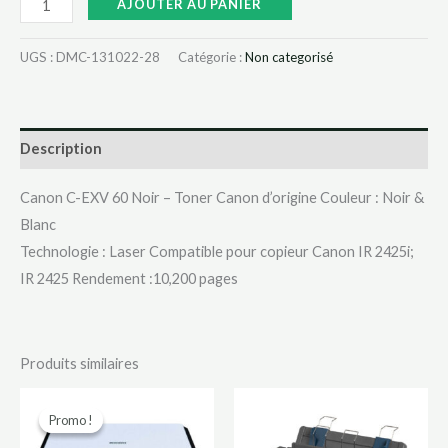
AJOUTER AU PANIER
UGS :
DMC-131022-28
Catégorie :
Non categorisé
Description
Canon C-EXV 60 Noir – Toner Canon d’origine Couleur : Noir &
Blanc
Technologie : Laser Compatible pour copieur Canon IR 2425i;
IR 2425 Rendement :10,200 pages
Produits similaires
Le
Le
prix
prix
Promo !
Promo !
initial
actuel
était :
est :