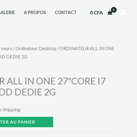
0
CFA
GALERIE
A PROPOS
CONTACT
rveurs
/
Ordinateur Desktop
/ ORDINATEUR ALL IN ONE
 DD DEDIE 2G
 ALL IN ONE 27″CORE I7
 DD DEDIE 2G
e Shipping
TER AU PANIER