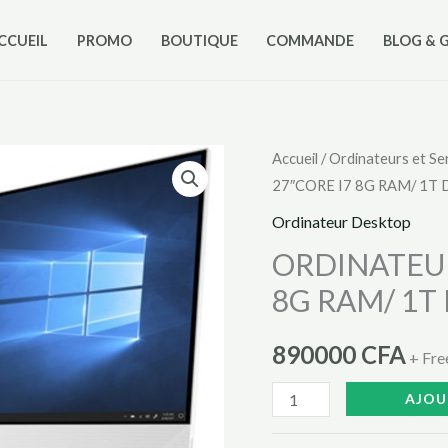
CCUEIL
PROMO
BOUTIQUE
COMMANDE
BLOG & 
quantité
Accueil
/
Ordinateurs et Se
27″CORE I7 8G RAM/ 1T
de
ORDINATEUR
Ordinateur Desktop
ALL
ORDINATEUR
IN
8G RAM/ 1T
ONE
27"CORE
890000
CFA
+ Fre
I7
8G
AJOU
RAM/