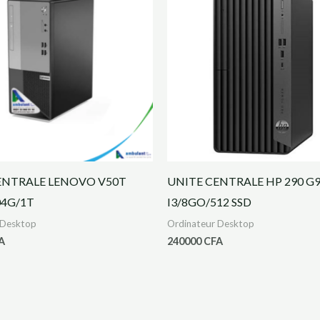
ENTRALE LENOVO V50T
UNITE CENTRALE HP 290 G
04G/1T
I3/8GO/512 SSD
 Desktop
Ordinateur Desktop
A
240000
CFA