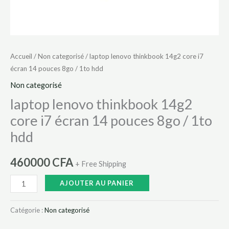
1to
hdd
Accueil
/
Non categorisé
/ laptop lenovo thinkbook 14g2 core i7
écran 14 pouces 8go / 1to hdd
Non categorisé
laptop lenovo thinkbook 14g2
core i7 écran 14 pouces 8go / 1to
hdd
460000
CFA
+ Free Shipping
AJOUTER AU PANIER
Catégorie :
Non categorisé