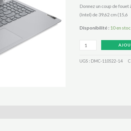
G2
Donnez un coup de fouet 
ITL
(Intel) de 39,62 cm (15,6
(20VEA0MNAK)
PAS
Disponibilité :
10 en sto
CHERE
AU
AJOU
CAMEROUN
UGS :
DMC-110522-14
C