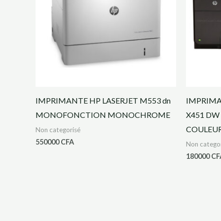
IMPRIMANTE HP LASERJET M553 dn
IMPRIMA
MONOFONCTION MONOCHROME
X451 DW
COULEU
Non categorisé
550000
CFA
Non catego
180000
CF