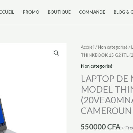
CCUEIL
PROMO
BOUTIQUE
COMMANDE
BLOG & 
quantité
Accueil
/
Non categorisé
/
THINKBOOK 15 G2 ITL 
de
LAPTOP
Non categorisé
DE
LAPTOP DE
MARQUE
MODEL THIN
LENOVO
(20VEA0MNA
DE
MODEL
CAMEROUN
THINKBOOK
15
550000
CFA
+ Fre