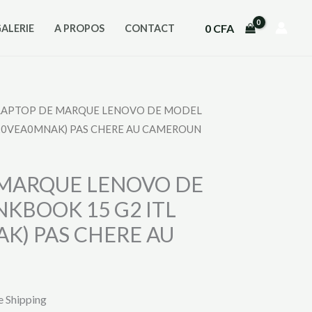
0
CFA
GALERIE
A PROPOS
CONTACT
 LAPTOP DE MARQUE LENOVO DE MODEL
(20VEA0MNAK) PAS CHERE AU CAMEROUN
 MARQUE LENOVO DE
KBOOK 15 G2 ITL
K) PAS CHERE AU
e Shipping