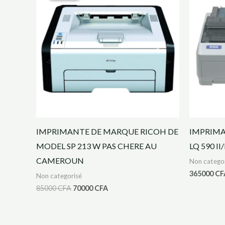
était :
est :
85000 CFA.
70000 CFA.
IMPRIMANTE DE MARQUE RICOH DE
IMPRIMA
MODEL SP 213 W PAS CHERE AU
LQ 590 II/
CAMEROUN
Non catego
365000
CF
Non categorisé
85000
CFA
70000
CFA