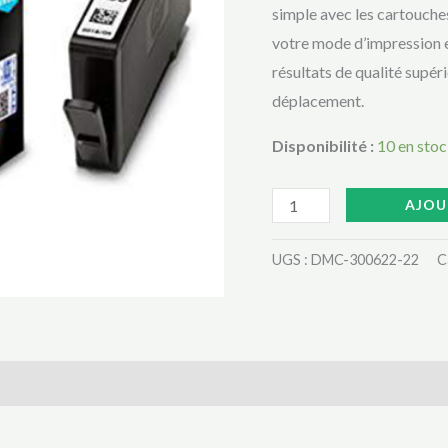
TRES
simple avec les cartouches
MOINS
votre mode d’impression e
CHERE
résultats de qualité supé
AU
déplacement.
CAMEROUN
Disponibilité :
10 en sto
AJOU
UGS :
DMC-300622-22
C