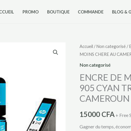
CCUEIL
PROMO
BOUTIQUE
COMMANDE
BLOG & 
quantité
Accueil
/
Non categorisé
/ 
MOINS CHERE AU CAME
de
ENCRE
Non categorisé
DE
ENCRE DE 
MARQUE
905 CYAN T
HP
CAMEROUN
DE
MODELE
15000
CFA
905
+ Free 
CYAN
Gagner du temps, économise