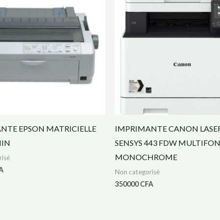
NTE EPSON MATRICIELLE
IMPRIMANTE CANON LASERJ
IIN
SENSYS 443 FDW MULTIFO
MONOCHROME
risé
A
Non categorisé
350000
CFA