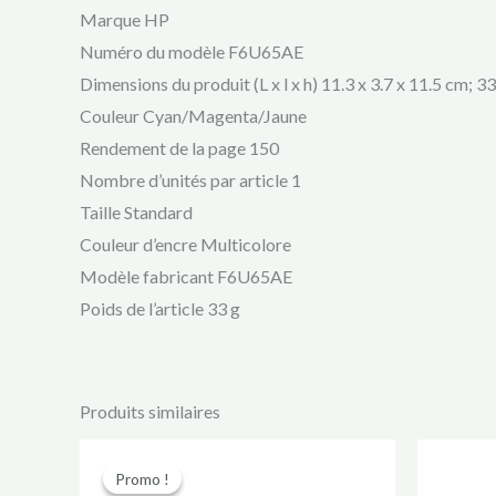
Marque ‎HP
Numéro du modèle ‎F6U65AE
Dimensions du produit (L x l x h) ‎11.3 x 3.7 x 11.5 cm;
Couleur ‎Cyan/Magenta/Jaune
Rendement de la page 150
Nombre d’unités par article ‎1
Taille ‎Standard
Couleur d’encre ‎Multicolore
Modèle fabricant ‎F6U65AE
Poids de l’article ‎33 g
Produits similaires
Le
Le
prix
prix
Promo !
Promo !
initial
actuel