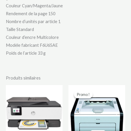
Couleur ‎Cyan/Magenta/Jaune
Rendement de la page 150
Nombre d’unités par article ‎1
Taille ‎Standard
Couleur d’encre ‎Multicolore
Modèle fabricant ‎F6U65AE
Poids de l’article ‎33 g
Produits similaires
Le
Le
prix
prix
Promo !
Promo !
initial
actuel
était :
est :
85000 CFA.
70000 CFA.